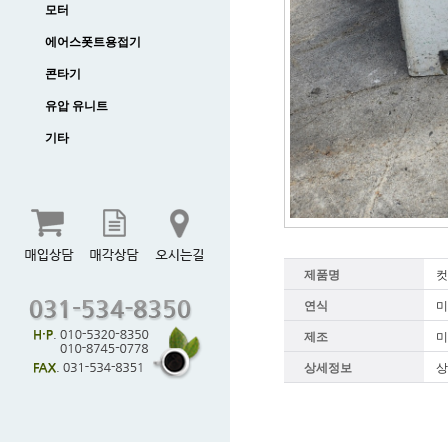
모터
에어스폿트용접기
콘타기
유압 유니트
기타
제품명
컷
연식
미
제조
미
상세정보
상