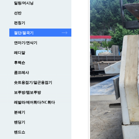
밀링/머시닝
선반
펀칭기
절단/절곡기
연마기/연삭기
레디알
후렉숀
콤프레샤
숏트용접기/알곤용접기
보루방/탭보루방
레발라/에어휘다/NC휘다
분쇄기
밴딩기
밴드쇼